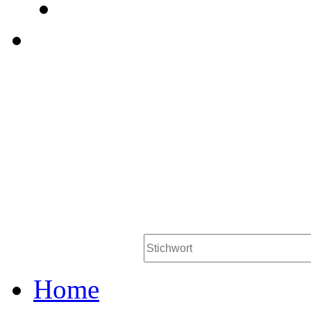
Workstation AG Be
Persona
Jobsuche
Home