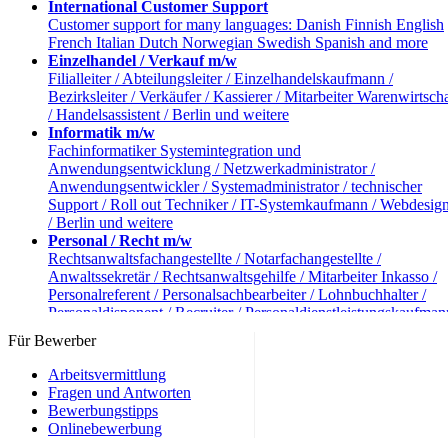
International Customer Support
Customer support for many languages: Danish Finnish English
French Italian Dutch Norwegian Swedish Spanish and more
Einzelhandel / Verkauf m/w
Filialleiter / Abteilungsleiter / Einzelhandelskaufmann /
Bezirksleiter / Verkäufer / Kassierer / Mitarbeiter Warenwirtscha
/ Handelsassistent / Berlin und weitere
Informatik m/w
Fachinformatiker Systemintegration und
Anwendungsentwicklung / Netzwerkadministrator /
Anwendungsentwickler / Systemadministrator / technischer
Support / Roll out Techniker / IT-Systemkaufmann / Webdesig
/ Berlin und weitere
Personal / Recht m/w
Rechtsanwaltsfachangestellte / Notarfachangestellte /
Anwaltssekretär / Rechtsanwaltsgehilfe / Mitarbeiter Inkasso /
Personalreferent / Personalsachbearbeiter / Lohnbuchhalter /
Personaldisponent / Recruiter / Personaldienstleistungskaufman
Berlin und weitere
Für Bewerber
Reise und Tourismus m/w
Reiseverkehrskaufmann / Kaufmann Tourismus und Freizeit /
Arbeitsvermittlung
Hotelkaufmann / Hotelfachmann / Servicekraft / Webtravel Age
Fragen und Antworten
/ Servicekräfte / Berlin und weitere
Bewerbungstipps
andere Berufe m/w
Onlinebewerbung
Industriekaufmann / Verlagskaufmann / Einkäufer /