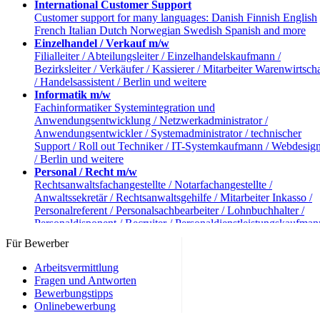
International Customer Support
Customer support for many languages: Danish Finnish English
French Italian Dutch Norwegian Swedish Spanish and more
Einzelhandel / Verkauf m/w
Filialleiter / Abteilungsleiter / Einzelhandelskaufmann /
Bezirksleiter / Verkäufer / Kassierer / Mitarbeiter Warenwirtscha
/ Handelsassistent / Berlin und weitere
Informatik m/w
Fachinformatiker Systemintegration und
Anwendungsentwicklung / Netzwerkadministrator /
Anwendungsentwickler / Systemadministrator / technischer
Support / Roll out Techniker / IT-Systemkaufmann / Webdesig
/ Berlin und weitere
Personal / Recht m/w
Rechtsanwaltsfachangestellte / Notarfachangestellte /
Anwaltssekretär / Rechtsanwaltsgehilfe / Mitarbeiter Inkasso /
Personalreferent / Personalsachbearbeiter / Lohnbuchhalter /
Personaldisponent / Recruiter / Personaldienstleistungskaufman
Berlin und weitere
Für Bewerber
Reise und Tourismus m/w
Reiseverkehrskaufmann / Kaufmann Tourismus und Freizeit /
Arbeitsvermittlung
Hotelkaufmann / Hotelfachmann / Servicekraft / Webtravel Age
Fragen und Antworten
/ Servicekräfte / Berlin und weitere
Bewerbungstipps
andere Berufe m/w
Onlinebewerbung
Industriekaufmann / Verlagskaufmann / Einkäufer /