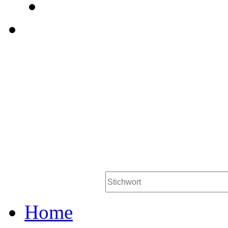
Workstation AG Be
Persona
Jobsuche
Home